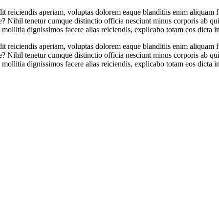
dit reiciendis aperiam, voluptas dolorem eaque blanditiis enim aliquam fu
e? Nihil tenetur cumque distinctio officia nesciunt minus corporis ab q
llitia dignissimos facere alias reiciendis, explicabo totam eos dicta 
dit reiciendis aperiam, voluptas dolorem eaque blanditiis enim aliquam fu
e? Nihil tenetur cumque distinctio officia nesciunt minus corporis ab q
llitia dignissimos facere alias reiciendis, explicabo totam eos dicta 